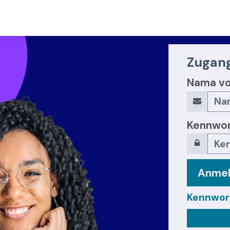
Zugang
Nama v
Kennwor
Anme
Kennwor