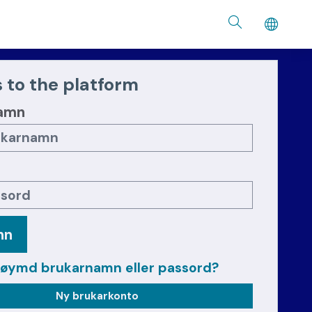
 to the platform
amn
nn
løymd brukarnamn eller passord?
Ny brukarkonto