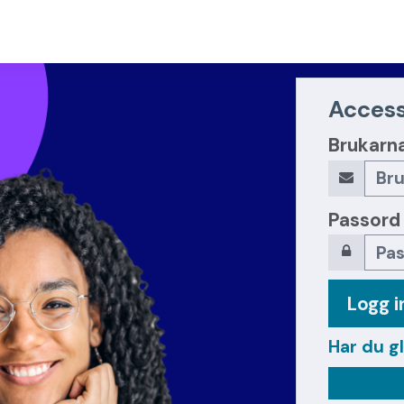
Access
Brukarn
Passord
Logg i
Har du g