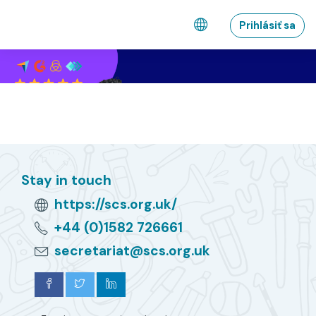
Preskočiť na hlavný obsah
Prihlásiť sa
Stay in touch
https://scs.org.uk/
+44 (0)1582 726661
secretariat@scs.org.uk