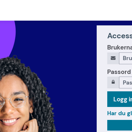
Access
Brukern
Passord
Logg i
Har du g