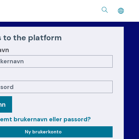
 to the platform
avn
nn
lemt brukernavn eller passord?
Ny brukerkonto