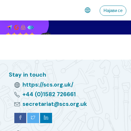
Оди до главна содржина
Најави се
Stay in touch
https://scs.org.uk/
+44 (0)1582 726661
secretariat@scs.org.uk