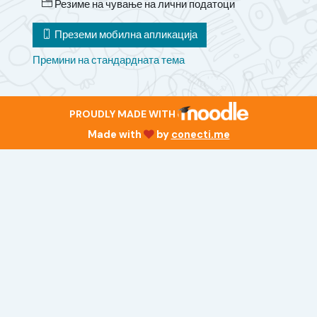
Резиме на чување на лични податоци
Преземи мобилна апликација
Премини на стандардната тема
PROUDLY MADE WITH
Made with
by
conecti.me