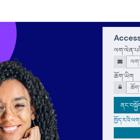
Access
ལག་ལེན་པའི
ཆོག་ཡིག
ནང་བསྐྱོ
ཁྱོད་རའི་ལག