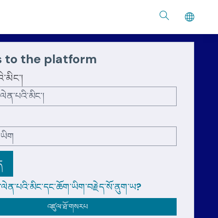
 to the platform
་མིང་།
ད
་ལེན་པའི་མིང་དང་ཆོག་ཡིག་བརྗེད་སོ་ནུག་ཡ?
འཛུལ་ཐོ་གསརཔ